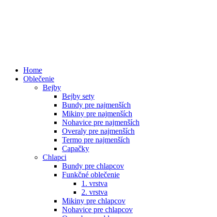
Home
Oblečenie
Bejby
Bejby sety
Bundy pre najmenších
Mikiny pre najmenších
Nohavice pre najmenších
Overaly pre najmenších
Termo pre najmenších
Capačky
Chlapci
Bundy pre chlapcov
Funkčné oblečenie
1. vrstva
2. vrstva
Mikiny pre chlapcov
Nohavice pre chlapcov