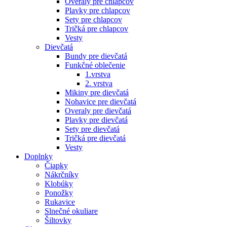
Overaly pre chlapcov
Plavky pre chlapcov
Sety pre chlapcov
Tričká pre chlapcov
Vesty
Dievčatá
Bundy pre dievčatá
Funkčné oblečenie
1.vrstva
2. vrstva
Mikiny pre dievčatá
Nohavice pre dievčatá
Overaly pre dievčatá
Plavky pre dievčatá
Sety pre dievčatá
Tričká pre dievčatá
Vesty
Doplnky
Čiapky
Nákrčníky
Klobúky
Ponožky
Rukavice
Slnečné okuliare
Šiltovky