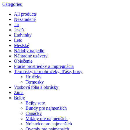
Categories
All
products
Nezaradené
Jar
Jeseň
Ľadvinky
Leto
Mestské
Nádoby na jedlo
Náhradné uzávery
Oblečenie
Pracie prostriedky a impregnácia
Termosky, termohrnčeky, fľaše, boxy
Hrnčeky
Termosky
Vosková fólia a obrúsky
Zima
Bejby
Bejby sety
Bundy pre najmenších
Capačky
Mikiny pre najmenších
Nohavice pre najmenších
Overaly pre najmensich