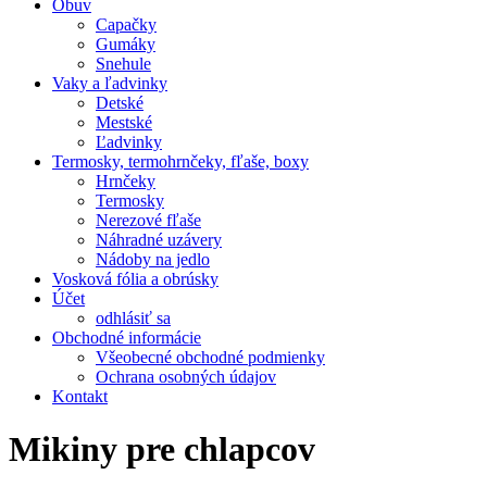
Obuv
Capačky
Gumáky
Snehule
Vaky a ľadvinky
Detské
Mestské
Ľadvinky
Termosky, termohrnčeky, fľaše, boxy
Hrnčeky
Termosky
Nerezové fľaše
Náhradné uzávery
Nádoby na jedlo
Vosková fólia a obrúsky
Účet
odhlásiť sa
Obchodné informácie
Všeobecné obchodné podmienky
Ochrana osobných údajov
Kontakt
Mikiny pre chlapcov