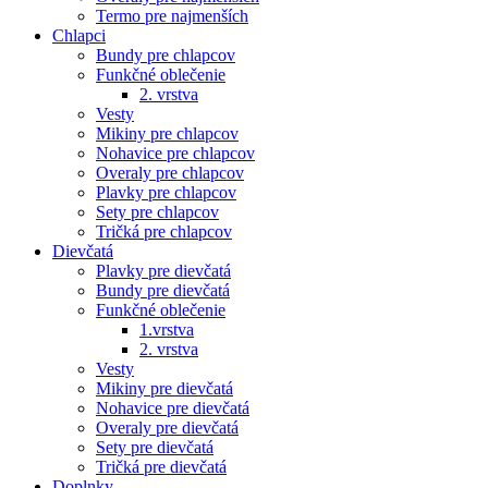
Termo pre najmenších
Chlapci
Bundy pre chlapcov
Funkčné oblečenie
2. vrstva
Vesty
Mikiny pre chlapcov
Nohavice pre chlapcov
Overaly pre chlapcov
Plavky pre chlapcov
Sety pre chlapcov
Tričká pre chlapcov
Dievčatá
Plavky pre dievčatá
Bundy pre dievčatá
Funkčné oblečenie
1.vrstva
2. vrstva
Vesty
Mikiny pre dievčatá
Nohavice pre dievčatá
Overaly pre dievčatá
Sety pre dievčatá
Tričká pre dievčatá
Doplnky