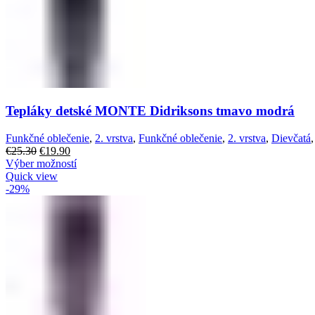
Tepláky detské MONTE Didriksons tmavo modrá
Funkčné oblečenie
,
2. vrstva
,
Funkčné oblečenie
,
2. vrstva
,
Dievčatá
€
25.30
€
19.90
Výber možností
Quick view
-29%