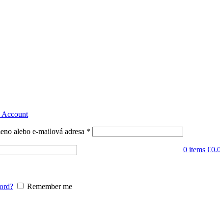
n Account
eno alebo e-mailová adresa
*
0
items
€
0.
ord?
Remember me