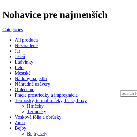
Nohavice pre najmenších
Categories
All
products
Nezaradené
Jar
Jeseň
Ľadvinky
Leto
Mestské
Nádoby na jedlo
Náhradné uzávery
Oblečenie
Pracie prostriedky a impregnácia
Termosky, termohrnčeky, fľaše, boxy
Hrnčeky
Termosky
Vosková fólia a obrúsky
Zima
Bejby
Bejby sety