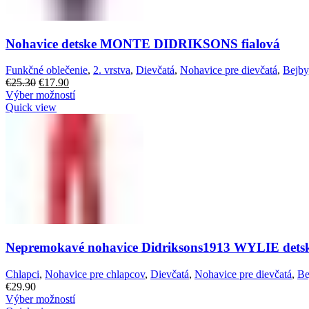
Nohavice detske MONTE DIDRIKSONS fialová
Funkčné oblečenie
,
2. vrstva
,
Dievčatá
,
Nohavice pre dievčatá
,
Bejby
€
25.30
€
17.90
Výber možností
Quick view
Nepremokavé nohavice Didriksons1913 WYLIE detsk
Chlapci
,
Nohavice pre chlapcov
,
Dievčatá
,
Nohavice pre dievčatá
,
Be
€
29.90
Výber možností