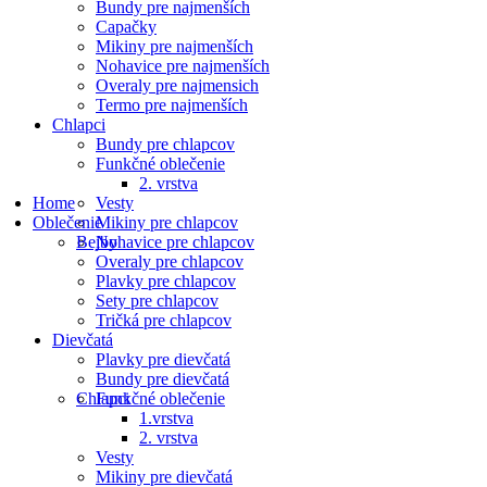
Bundy pre najmenších
Capačky
Mikiny pre najmenších
Nohavice pre najmenších
Overaly pre najmensich
Termo pre najmenších
Chlapci
Bundy pre chlapcov
Funkčné oblečenie
2. vrstva
Home
Vesty
Oblečenie
Mikiny pre chlapcov
Bejby
Nohavice pre chlapcov
Overaly pre chlapcov
Plavky pre chlapcov
Sety pre chlapcov
Tričká pre chlapcov
Dievčatá
Plavky pre dievčatá
Bundy pre dievčatá
Chlapci
Funkčné oblečenie
1.vrstva
2. vrstva
Vesty
Mikiny pre dievčatá