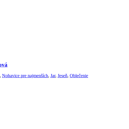
lová
,
Nohavice pre najmenších
,
Jar
,
Jeseň
,
Oblečenie