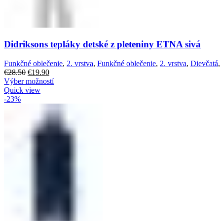
Didriksons tepláky detské z pleteniny ETNA sivá
Funkčné oblečenie
,
2. vrstva
,
Funkčné oblečenie
,
2. vrstva
,
Dievčatá
€
28.50
€
19.90
Výber možností
Quick view
-23%