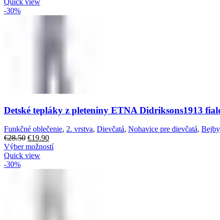
Quick view
-30%
Detské tepláky z pleteniny ETNA Didriksons1913 fia
Funkčné oblečenie
,
2. vrstva
,
Dievčatá
,
Nohavice pre dievčatá
,
Bejby
€
28.50
€
19.90
Výber možností
Quick view
-30%