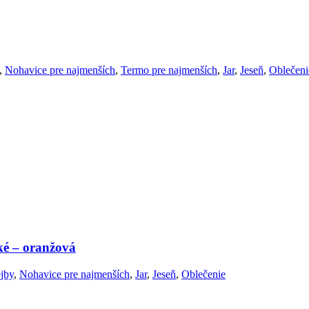
,
Nohavice pre najmenších
,
Termo pre najmenších
,
Jar
,
Jeseň
,
Oblečeni
é – oranžová
jby
,
Nohavice pre najmenších
,
Jar
,
Jeseň
,
Oblečenie