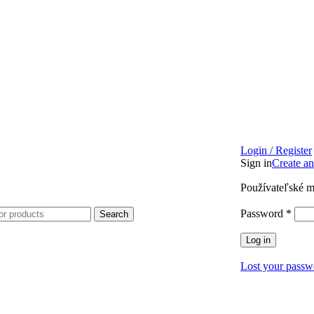
Login / Register
Sign in
Create a
Používateľské m
Password
*
Search
Log in
Lost your passw