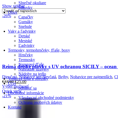
Slnečné okuliare
Show sidebar
Šiltovky
Obuv
-26%
Capačky
Gumáky
Snehule
Vaky a ľadvinky
Detské
Mestské
Ľadvinky
Termosky, termohrnčeky, fľaše, boxy
Hrnčeky
Termosky
Nerezové fľaše
Reima detské plavky s UV ochranou SICILY – ocean 
Náhradné uzávery
Nádoby na jedlo
Dievčatá
,
Nohavice pre dievčatá
,
Bejby
,
Nohavice pre najmenších
,
Ch
Vosková fólia a obrúsky
€
33.60
€
25.00
Účet
Výber možností
odhlásiť sa
Quick view
Obchodné informácie
-21%
Všeobecné obchodné podmienky
Ochrana osobných údajov
Kontakt