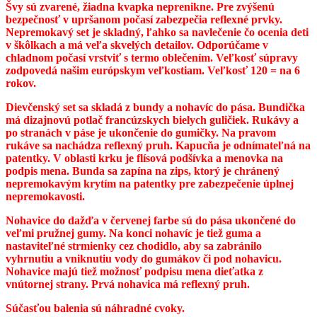
Švy sú zvarené, žiadna kvapka neprenikne. Pre zvýšenú
bezpečnosť v upršanom počasí zabezpečia reflexné prvky.
Nepremokavý set je skladný, ľahko sa navlečenie čo ocenia deti
v škôlkach a má veľa skvelých detailov. Odporúčame v
chladnom počasí vrstviť s termo oblečením. Veľkosť súpravy
zodpovedá našim európskym veľkostiam. Veľkosť 120 = na 6
rokov.
Dievčenský set sa skladá z bundy a nohavíc do pása. Bundička
má dizajnovú potlač francúzskych bielych guličiek. Rukávy a
po stranách v páse je ukončenie do gumičky. Na pravom
rukáve sa nachádza reflexný pruh. Kapucňa je odnímateľná na
patentky. V oblasti krku je flísová podšívka a menovka na
podpis mena. Bunda sa zapína na zips, ktorý je chránený
nepremokavým krytím na patentky pre zabezpečenie úplnej
nepremokavosti.
Nohavice
do dažďa v červenej farbe sú do pása ukončené do
veľmi pružnej gumy. Na konci nohavíc je tiež guma a
nastaviteľné strmienky cez chodidlo, aby sa zabránilo
vyhrnutiu a vniknutiu vody do gumákov či pod nohavicu.
Nohavice majú tiež možnosť podpisu mena dieťatka z
vnútornej strany. Prvá nohavica má reflexný pruh.
Súčasťou balenia sú náhradné cvoky.