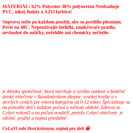
MATERIÁL: 62% Polyester 38% polyuretán Neobsahuje
PVC, nikel, ftaláty a AZO farbivá!
Súpravu sušte po každom použití, aby sa predišlo plesniam.
Perte na 40C. Nepoužívajte bielidlá, zmäkčovače prádla,
nevhodné do sušičky, nežehlite ani chemicky nečistite.
je dánska spoločnosť, ktorá navrhuje a vyrába outdoor a funkčné
detské oblečenie v škandinávskom dizajne, vysokej kvalite a v
skvelých cenách pre vekovú kategóriu od 0-12 rokov. Špecializuje sa
na pohodlie detí v každom počasí a ročnom období. Zábava so
Celavi nekončí a na počasí nezáleží, pretože Celavi oblečenie je
odolné, pružné a najmä priedušné.
CeLaVi robí život krásnym, najmä pre deti 😀