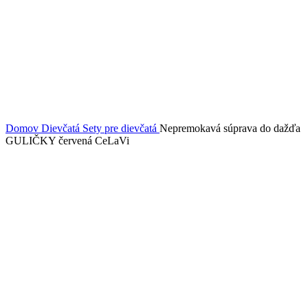
Domov
Dievčatá
Sety pre dievčatá
Nepremokavá súprava do dažďa
GULIČKY červená CeLaVi
-28%