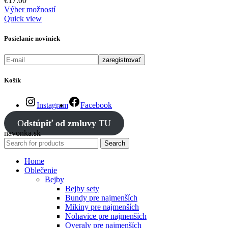
€
17.00
Výber možností
Quick view
Posielanie noviniek
Košík
Instagram
Facebook
O
dstúpiť od zmluvy
TU
navonka.sk
Search
Home
Oblečenie
Bejby
Bejby sety
Bundy pre najmenších
Mikiny pre najmenších
Nohavice pre najmenších
Overaly pre najmenších