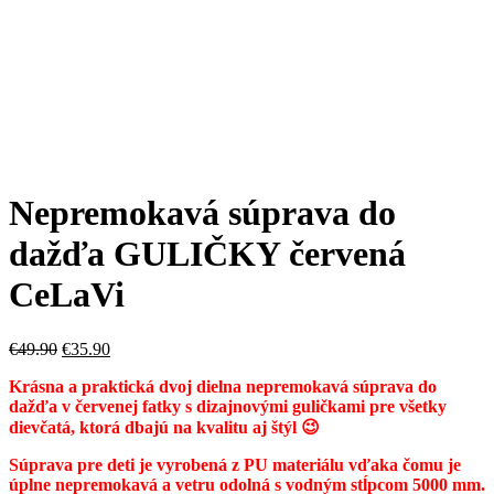
Nepremokavá súprava do
dažďa GULIČKY červená
CeLaVi
€
49.90
€
35.90
Krásna a praktická dvoj dielna nepremokavá súprava do
dažďa v červenej fatky s dizajnovými guličkami pre všetky
dievčatá, ktorá dbajú na kvalitu aj štýl 😉
Súprava pre deti je vyrobená z PU materiálu vďaka čomu je
úplne nepremokavá a vetru odolná s vodným stĺpcom 5000 mm.