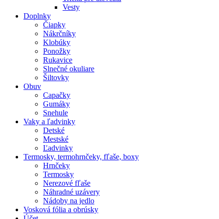
Vesty
Doplnky
Čiapky
Nákrčníky
Klobúky
Ponožky
Rukavice
Slnečné okuliare
Šiltovky
Obuv
Capačky
Gumáky
Snehule
Vaky a ľadvinky
Detské
Mestské
Ľadvinky
Termosky, termohrnčeky, fľaše, boxy
Hrnčeky
Termosky
Nerezové fľaše
Náhradné uzávery
Nádoby na jedlo
Vosková fólia a obrúsky
Účet