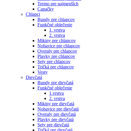
Termo pre najmenších
Capačky
Chlapci
Bundy pre chlapcov
Funkčné oblečenie
1. vrstva
2. vrstva
Mikiny pre chlapcov
Nohavice pre chlapcov
Overaly pre chlapcov
Plavky pre chlapcov
Sety pre chlapcov
Tričká pre chlapcov
Vesty
Dievčatá
Bundy pre dievčatá
Funkčné oblečenie
1.vrstva
2. vrstva
Mikiny pre dievčatá
Nohavice pre dievčatá
Overaly pre dievčatá
Plavky pre dievčatá
Sety pre dievčatá
Tričká pre dievčatá