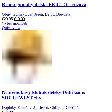
Reima gumáky detské FRILLO – ružová
Obuv
,
Gumáky
,
Jar
,
Jeseň
,
Bejby
,
Dievčatá
€
29.95
€
19.99
Výber možností
Quick view
Nepremokavy klobuk detsky Didriksons
SOUTHWEST zlty
Doplnky
,
Klobúky
,
Jar
,
Jeseň
,
Chlapci
,
Dievčatá