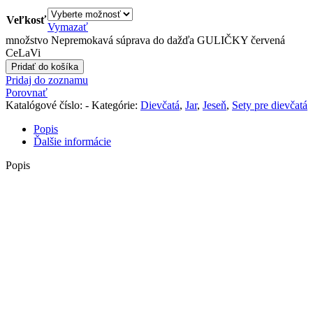
Veľkosť
Vymazať
množstvo Nepremokavá súprava do dažďa GULIČKY červená
CeLaVi
Pridať do košíka
Pridaj do zoznamu
Porovnať
Katalógové číslo:
-
Kategórie:
Dievčatá
,
Jar
,
Jeseň
,
Sety pre dievčatá
Popis
Ďalšie informácie
Popis