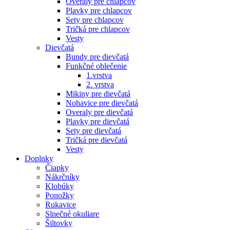
Overaly pre chlapcov
Plavky pre chlapcov
Sety pre chlapcov
Tričká pre chlapcov
Vesty
Dievčatá
Bundy pre dievčatá
Funkčné oblečenie
1.vrstva
2. vrstva
Mikiny pre dievčatá
Nohavice pre dievčatá
Overaly pre dievčatá
Plavky pre dievčatá
Sety pre dievčatá
Tričká pre dievčatá
Vesty
Doplnky
Čiapky
Nákrčníky
Klobúky
Ponožky
Rukavice
Slnečné okuliare
Šiltovky