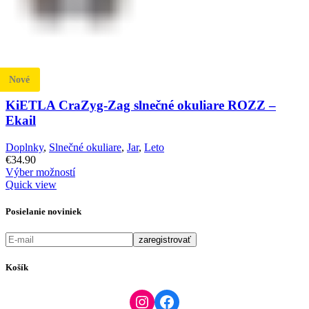
Nové
KiETLA CraZyg-Zag slnečné okuliare ROZZ –
Ekail
Doplnky
,
Slnečné okuliare
,
Jar
,
Leto
€
34.90
Výber možností
Quick view
Posielanie noviniek
Košík
Instagram
Facebook