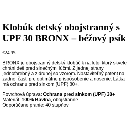
Nové
Klobúk detský obojstranný s
UPF 30 BRONX – béžový psík
€
24.95
BRONX je obojstranný detský klobúčik na leto, ktorý skvele
chráni deti pred slnečnými lúčmi. Z jednej strany
jednofarebný a z druhej so vzorom. Nastaviteľný patent na
zadnej časti pre optimálne prispôsobenie a nosenie. Látka
má ochranu pred slnkom (UPF) 30+.
Povrchová úprava:
Ochrana pred slnkom (UPF) 30+
Materiál:
100% Bavlna,
obojstranne
Odporúčané pranie: 40 stupňov