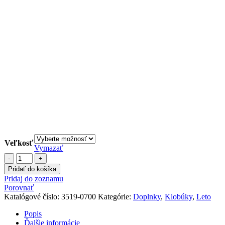
Veľkosť
Vymazať
množstvo
Klobúk
Pridať do košíka
detský
Pridaj do zoznamu
obojstranný
Porovnať
s
Katalógové číslo:
3519-0700
Kategórie:
Doplnky
,
Klobúky
,
Leto
UPF
30
Popis
BRONX
Ďalšie informácie