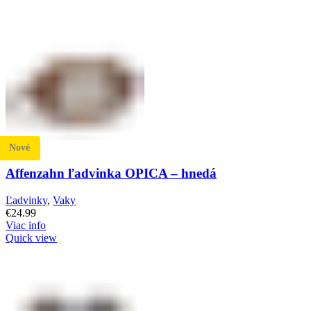
Nové
Affenzahn ľadvinka OPICA – hnedá
Ľadvinky
,
Vaky
€
24.99
Viac info
Quick view