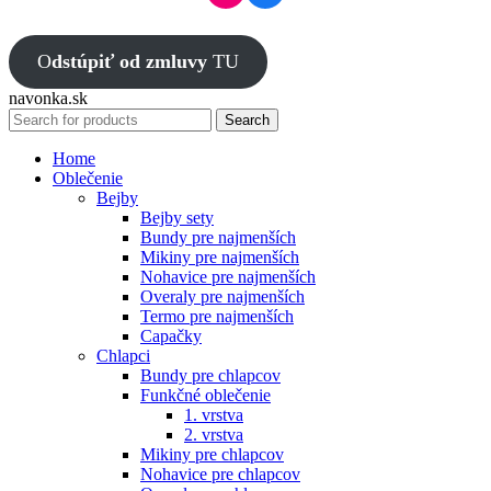
O
dstúpiť od zmluvy
TU
navonka.sk
Search
Home
Oblečenie
Bejby
Bejby sety
Bundy pre najmenších
Mikiny pre najmenších
Nohavice pre najmenších
Overaly pre najmenších
Termo pre najmenších
Capačky
Chlapci
Bundy pre chlapcov
Funkčné oblečenie
1. vrstva
2. vrstva
Mikiny pre chlapcov
Nohavice pre chlapcov