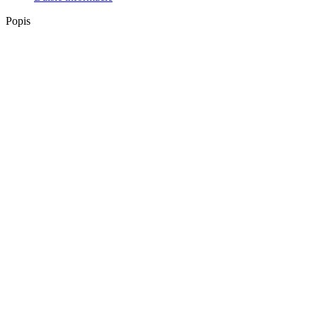
-
béžový
Popis
psík