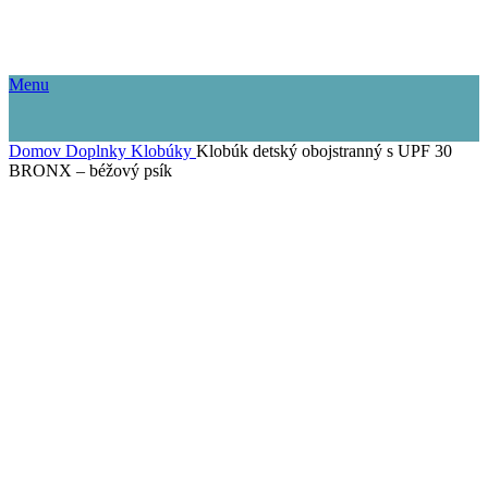
Menu
Domov
Doplnky
Klobúky
Klobúk detský obojstranný s UPF 30
BRONX – béžový psík