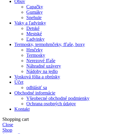
Obuv
Capačky
Gumáky
Snehule
Vaky a ľadvinky
Detské
Mestské
Ľadvinky
Termosky, termohrnčeky, fľaše, boxy
Hrnčeky
Termosky
Nerezové fľaše
Náhradné uzávery
Nádoby na jedlo
Vosková fólia a obrúsky
Účet
odhlásiť sa
Obchodné informácie
Všeobecné obchodné podmienky
Ochrana osobných údajov
Kontakt
Shopping cart
Close
Shop