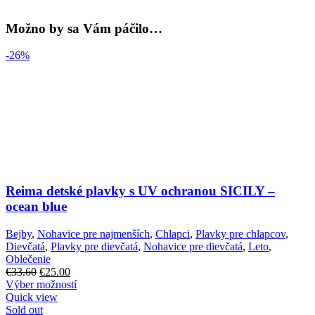
Možno by sa Vám páčilo…
-26%
Reima detské plavky s UV ochranou SICILY –
ocean blue
Bejby
,
Nohavice pre najmenších
,
Chlapci
,
Plavky pre chlapcov
,
Dievčatá
,
Plavky pre dievčatá
,
Nohavice pre dievčatá
,
Leto
,
Oblečenie
€
33.60
€
25.00
Výber možností
Quick view
Sold out