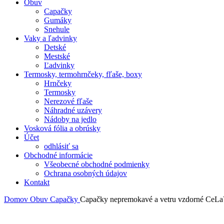
Obuv
Capačky
Gumáky
Snehule
Vaky a ľadvinky
Detské
Mestské
Ľadvinky
Termosky, termohrnčeky, fľaše, boxy
Hrnčeky
Termosky
Nerezové fľaše
Náhradné uzávery
Nádoby na jedlo
Vosková fólia a obrúsky
Účet
odhlásiť sa
Obchodné informácie
Všeobecné obchodné podmienky
Ochrana osobných údajov
Kontakt
Domov
Obuv
Capačky
Capačky nepremokavé a vetru vzdorné CeLaV
-33%