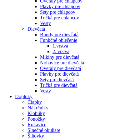
Overaly pre chlapcov
Plavky pre chlapcov
Sety pre chlapcov
Tričká pre chlapcov
Vesty
Dievčatá
Bundy pre dievčatá
Funkčné oblečenie
1.vrstva
2. vrstva
Mikiny pre dievčatá
Nohavice pre dievčatá
Overaly pre dievčatá
Plavky pre dievčatá
Sety pre dievčatá
Tričká pre dievčatá
Vesty
Doplnky
Čiapky
Nákrčníky
Klobúky
Ponožky
Rukavice
Slnečné okuliare
Šiltovky