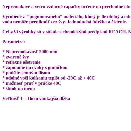
Nepremokavé a vetru vzdorné capačky určené na prechodné obd
Vyrobené z “pogumovaného” materiálu, ktorý je flexibilný a odol
voda nemôže preniknúť cez švy. Jednoduchá údržba a čistenie.
CeLaVi výrobky sú v súlade s chemickými predpismi REACH. Náš 
Parametre:
* Nepremokavosť 5000 mm
* zvarené švy
* reflexné ošetrenie
* zapínanie na cvoky s gumičkou
* podšité jemným flísom
* odolné voči kolísaniu teplôt od -20C až + 40C
* možnosť prať v práčke 40C
* štítok na meno
Veľkosť 1 = 16cm vonkajšia dĺžka