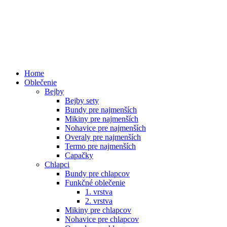
Home
Oblečenie
Bejby
Bejby sety
Bundy pre najmenších
Mikiny pre najmenších
Nohavice pre najmenších
Overaly pre najmenších
Termo pre najmenších
Capačky
Chlapci
Bundy pre chlapcov
Funkčné oblečenie
1. vrstva
2. vrstva
Mikiny pre chlapcov
Nohavice pre chlapcov