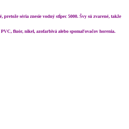
 pretože séria znesie vodný stĺpec 5000. Švy sú zvarené, takže
PVC, fluór, nikel, azofarbivá alebo spomaľovačov horenia.