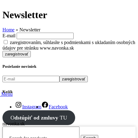
Newsletter
Home
»
Newsletter
E-mail
zaregistrovaním, súhlasíte s podmienkami s ukladaním osobných
údajov pre stránku www.navonka.sk
Posielanie noviniek
Košík
Menu
Instagram
Facebook
O
dstúpiť od zmluvy
TU
navonka.sk