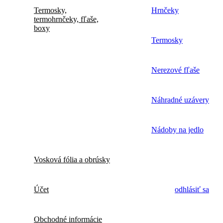
Termosky,
Hrnčeky
termohrnčeky, fľaše,
boxy
Termosky
Nerezové fľaše
Náhradné uzávery
Nádoby na jedlo
Vosková fólia a obrúsky
Účet
odhlásiť sa
Obchodné informácie