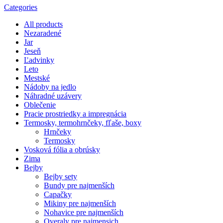
Categories
All
products
Nezaradené
Jar
Jeseň
Ľadvinky
Leto
Mestské
Nádoby na jedlo
Náhradné uzávery
Oblečenie
Pracie prostriedky a impregnácia
Termosky, termohrnčeky, fľaše, boxy
Hrnčeky
Termosky
Vosková fólia a obrúsky
Zima
Bejby
Bejby sety
Bundy pre najmenších
Capačky
Mikiny pre najmenších
Nohavice pre najmenších
Overaly pre najmensich