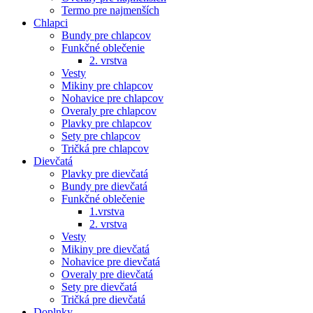
Termo pre najmenších
Chlapci
Bundy pre chlapcov
Funkčné oblečenie
2. vrstva
Vesty
Mikiny pre chlapcov
Nohavice pre chlapcov
Overaly pre chlapcov
Plavky pre chlapcov
Sety pre chlapcov
Tričká pre chlapcov
Dievčatá
Plavky pre dievčatá
Bundy pre dievčatá
Funkčné oblečenie
1.vrstva
2. vrstva
Vesty
Mikiny pre dievčatá
Nohavice pre dievčatá
Overaly pre dievčatá
Sety pre dievčatá
Tričká pre dievčatá
Doplnky