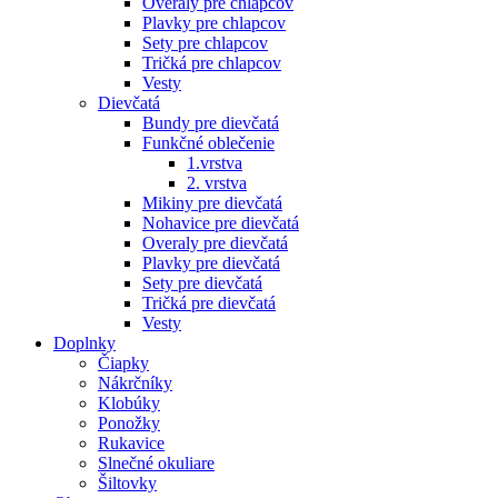
Overaly pre chlapcov
Plavky pre chlapcov
Sety pre chlapcov
Tričká pre chlapcov
Vesty
Dievčatá
Bundy pre dievčatá
Funkčné oblečenie
1.vrstva
2. vrstva
Mikiny pre dievčatá
Nohavice pre dievčatá
Overaly pre dievčatá
Plavky pre dievčatá
Sety pre dievčatá
Tričká pre dievčatá
Vesty
Doplnky
Čiapky
Nákrčníky
Klobúky
Ponožky
Rukavice
Slnečné okuliare
Šiltovky