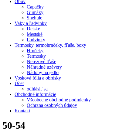
Obuv
Capačky
Gumáky
Snehule
Vaky a ľadvinky
Detské
Mestské
Ľadvinky
Termosky, termohrnčeky, fľaše, boxy
Hrnčeky
Termosky
Nerezové fľaše
Náhradné uzávery
Nádoby na jedlo
Vosková fólia a obrúsky
Účet
odhlásiť sa
Obchodné informácie
Všeobecné obchodné podmienky
Ochrana osobných údajov
Kontakt
50-54