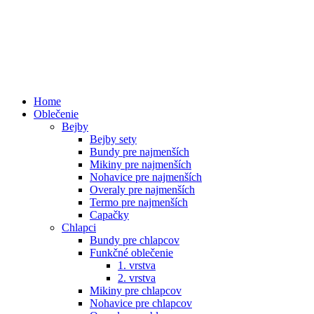
Home
Oblečenie
Bejby
Bejby sety
Bundy pre najmenších
Mikiny pre najmenších
Nohavice pre najmenších
Overaly pre najmenších
Termo pre najmenších
Capačky
Chlapci
Bundy pre chlapcov
Funkčné oblečenie
1. vrstva
2. vrstva
Mikiny pre chlapcov
Nohavice pre chlapcov