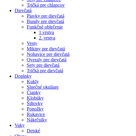
Tričká pre chlapcov
Dievčatá
Plavky pre dievčatá
Bundy pre dievčatá
Funkčné oblečenie
1.vrstva
2. vrstva
Vesty
Mikiny pre dievčatá
Nohavice pre dievčatá
Overaly pre dievčatá
Sety pre dievčatá
Tričká pre dievčatá
Doplnky
Kukly
Slnečné okuliare
Čiapky
Klobúky
Šiltovky
Ponožky
Rukavice
Nákrčníky
Vaky
Detské