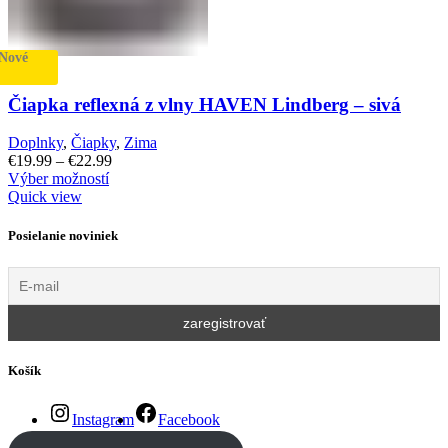
Nové
Čiapka reflexná z vlny HAVEN Lindberg – sivá
Doplnky
,
Čiapky
,
Zima
€
19.99
–
€
22.99
Výber možností
Quick view
Posielanie noviniek
Košík
Instagram
Facebook