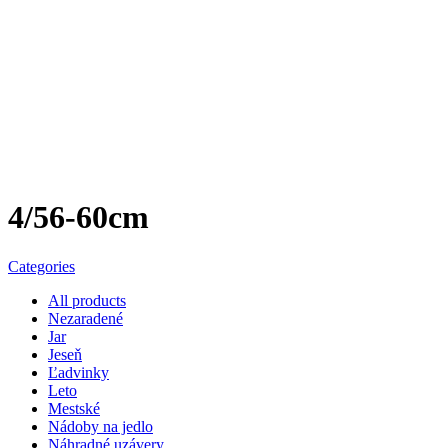
4/56-60cm
Categories
All
products
Nezaradené
Jar
Jeseň
Ľadvinky
Leto
Mestské
Nádoby na jedlo
Náhradné uzávery