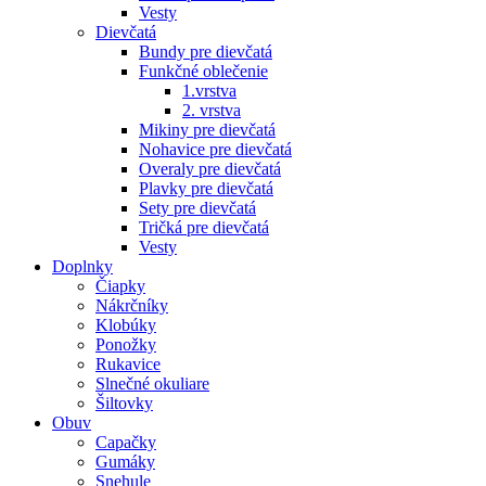
Vesty
Dievčatá
Bundy pre dievčatá
Funkčné oblečenie
1.vrstva
2. vrstva
Mikiny pre dievčatá
Nohavice pre dievčatá
Overaly pre dievčatá
Plavky pre dievčatá
Sety pre dievčatá
Tričká pre dievčatá
Vesty
Doplnky
Čiapky
Nákrčníky
Klobúky
Ponožky
Rukavice
Slnečné okuliare
Šiltovky
Obuv
Capačky
Gumáky
Snehule