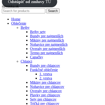
O
dstúpiť od zmluvy
TU
navonka.sk
Search
Home
Oblečenie
Bejby
Bejby sety
Bundy pre najmenších
Mikiny pre najmenších
Nohavice pre najmenších
Overaly pre najmenších
Termo pre najmenších
Capačky
Chlapci
Bundy pre chlapcov
Funkčné oblečenie
1. vrstva
2. vrstva
Mikiny pre chlapcov
Nohavice pre chlapcov
Overaly pre chlapcov
Plavky pre chlapcov
Sety pre chlapcov
Tričká pre chlapcov