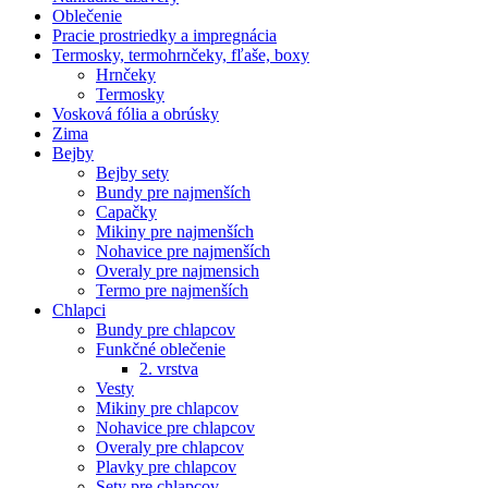
Oblečenie
Pracie prostriedky a impregnácia
Termosky, termohrnčeky, fľaše, boxy
Hrnčeky
Termosky
Vosková fólia a obrúsky
Zima
Bejby
Bejby sety
Bundy pre najmenších
Capačky
Mikiny pre najmenších
Nohavice pre najmenších
Overaly pre najmensich
Termo pre najmenších
Chlapci
Bundy pre chlapcov
Funkčné oblečenie
2. vrstva
Vesty
Mikiny pre chlapcov
Nohavice pre chlapcov
Overaly pre chlapcov
Plavky pre chlapcov
Sety pre chlapcov