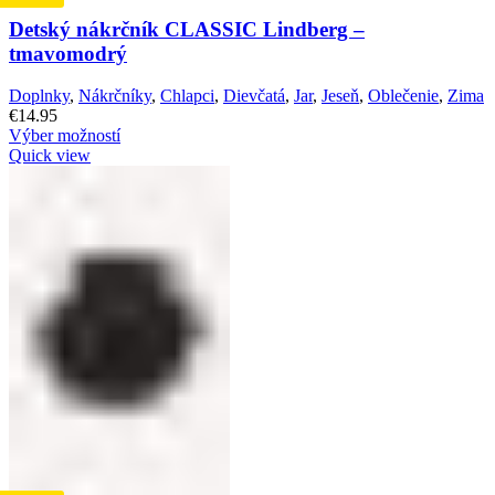
Detský nákrčník CLASSIC Lindberg –
tmavomodrý
Doplnky
,
Nákrčníky
,
Chlapci
,
Dievčatá
,
Jar
,
Jeseň
,
Oblečenie
,
Zima
€
14.95
Výber možností
Quick view