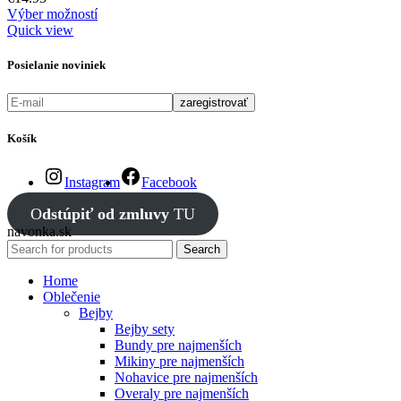
Výber možností
Quick view
Posielanie noviniek
Košík
Instagram
Facebook
O
dstúpiť od zmluvy
TU
navonka.sk
Search
Home
Oblečenie
Bejby
Bejby sety
Bundy pre najmenších
Mikiny pre najmenších
Nohavice pre najmenších
Overaly pre najmenších