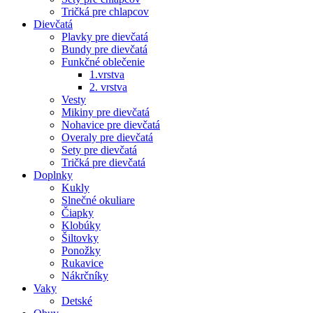
Tričká pre chlapcov
Dievčatá
Plavky pre dievčatá
Bundy pre dievčatá
Funkčné oblečenie
1.vrstva
2. vrstva
Vesty
Mikiny pre dievčatá
Nohavice pre dievčatá
Overaly pre dievčatá
Sety pre dievčatá
Tričká pre dievčatá
Doplnky
Kukly
Slnečné okuliare
Čiapky
Klobúky
Šiltovky
Ponožky
Rukavice
Nákrčníky
Vaky
Detské