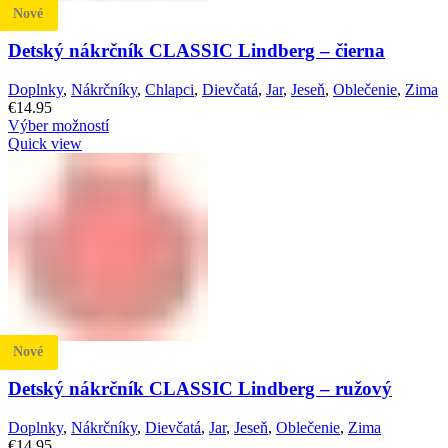
Nové
Detský nákrčník CLASSIC Lindberg – čierna
Doplnky
,
Nákrčníky
,
Chlapci
,
Dievčatá
,
Jar
,
Jeseň
,
Oblečenie
,
Zima
€
14.95
Výber možností
Quick view
Nové
Detský nákrčník CLASSIC Lindberg – ružový
Doplnky
,
Nákrčníky
,
Dievčatá
,
Jar
,
Jeseň
,
Oblečenie
,
Zima
€
14.95