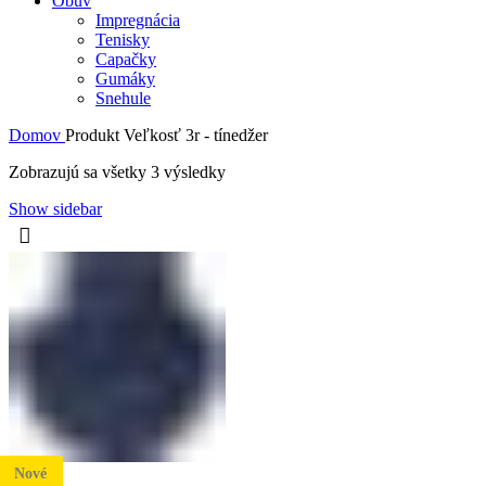
Obuv
Impregnácia
Tenisky
Capačky
Gumáky
Snehule
Domov
Produkt Veľkosť
3r - tínedžer
Zobrazujú sa všetky 3 výsledky
Show sidebar
Nové