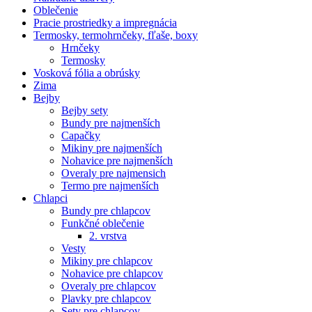
Oblečenie
Pracie prostriedky a impregnácia
Termosky, termohrnčeky, fľaše, boxy
Hrnčeky
Termosky
Vosková fólia a obrúsky
Zima
Bejby
Bejby sety
Bundy pre najmenších
Capačky
Mikiny pre najmenších
Nohavice pre najmenších
Overaly pre najmensich
Termo pre najmenších
Chlapci
Bundy pre chlapcov
Funkčné oblečenie
2. vrstva
Vesty
Mikiny pre chlapcov
Nohavice pre chlapcov
Overaly pre chlapcov
Plavky pre chlapcov
Sety pre chlapcov