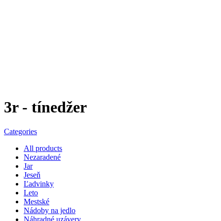
3r - tínedžer
Categories
All
products
Nezaradené
Jar
Jeseň
Ľadvinky
Leto
Mestské
Nádoby na jedlo
Náhradné uzávery