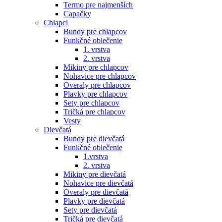
Termo pre najmenších
Capačky
Chlapci
Bundy pre chlapcov
Funkčné oblečenie
1. vrstva
2. vrstva
Mikiny pre chlapcov
Nohavice pre chlapcov
Overaly pre chlapcov
Plavky pre chlapcov
Sety pre chlapcov
Tričká pre chlapcov
Vesty
Dievčatá
Bundy pre dievčatá
Funkčné oblečenie
1.vrstva
2. vrstva
Mikiny pre dievčatá
Nohavice pre dievčatá
Overaly pre dievčatá
Plavky pre dievčatá
Sety pre dievčatá
Tričká pre dievčatá