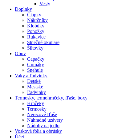
Vesty
Doplnky
Čiapky
Nákrčníky
Klobúky
Ponožky
Rukavice
Slnečné okuliare
Šiltovky
Obuv
Capačky
Gumáky
Snehule
Vaky a ľadvinky
Detské
Mestské
Ľadvinky
Termosky, termohrnčeky, fľaše, boxy
Hrnčeky
Termosky
Nerezové fľaše
Náhradné uzávery
Nádoby na jedlo
Vosková fólia a obrúsky
Účet