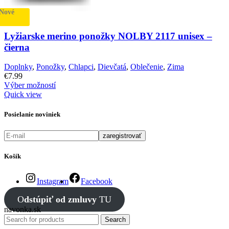
Nové
Lyžiarske merino ponožky NOLBY 2117 unisex –
čierna
Doplnky
,
Ponožky
,
Chlapci
,
Dievčatá
,
Oblečenie
,
Zima
€
7.99
Výber možností
Quick view
Posielanie noviniek
Košík
Instagram
Facebook
O
dstúpiť od zmluvy
TU
navonka.sk
Search