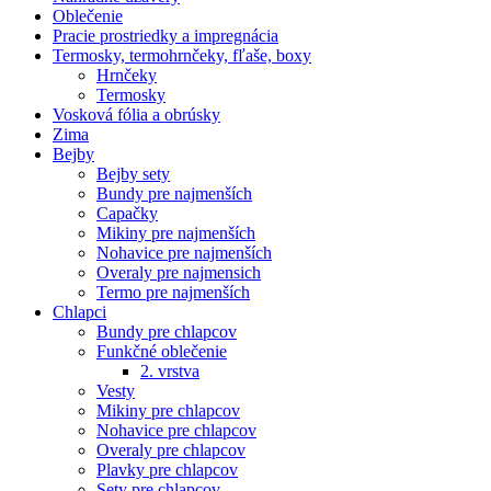
Oblečenie
Pracie prostriedky a impregnácia
Termosky, termohrnčeky, fľaše, boxy
Hrnčeky
Termosky
Vosková fólia a obrúsky
Zima
Bejby
Bejby sety
Bundy pre najmenších
Capačky
Mikiny pre najmenších
Nohavice pre najmenších
Overaly pre najmensich
Termo pre najmenších
Chlapci
Bundy pre chlapcov
Funkčné oblečenie
2. vrstva
Vesty
Mikiny pre chlapcov
Nohavice pre chlapcov
Overaly pre chlapcov
Plavky pre chlapcov
Sety pre chlapcov