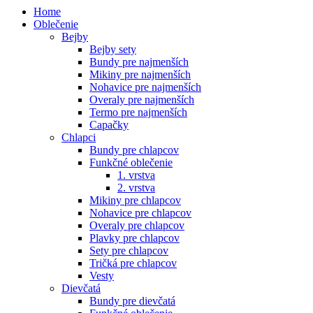
Home
Oblečenie
Bejby
Bejby sety
Bundy pre najmenších
Mikiny pre najmenších
Nohavice pre najmenších
Overaly pre najmenších
Termo pre najmenších
Capačky
Chlapci
Bundy pre chlapcov
Funkčné oblečenie
1. vrstva
2. vrstva
Mikiny pre chlapcov
Nohavice pre chlapcov
Overaly pre chlapcov
Plavky pre chlapcov
Sety pre chlapcov
Tričká pre chlapcov
Vesty
Dievčatá
Bundy pre dievčatá