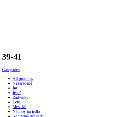
39-41
Categories
All
products
Nezaradené
Jar
Jeseň
Ľadvinky
Leto
Mestské
Nádoby na jedlo
Náhradné uzávery