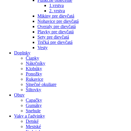
Funkčné oblečenie
1.vrstva
2. vrstva
Mikiny pre dievčatá
Nohavice pre dievčatá
Overaly pre dievčatá
Plavky pre dievčatá
Sety pre dievčatá
Tričká pre dievčatá
Vesty
Doplnky
Čiapky
Nákrčníky
Klobúky
Ponožky
Rukavice
Slnečné okuliare
Šiltovky
Obuv
Capačky
Gumáky
Snehule
Vaky a ľadvinky
Detské
Mestské