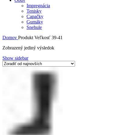
Obuv
Impregnácia
Tenisky
Capačky
Gumáky
Snehule
Domov
Produkt Veľkosť
39-41
Zobrazený jediný výsledok
Show sidebar