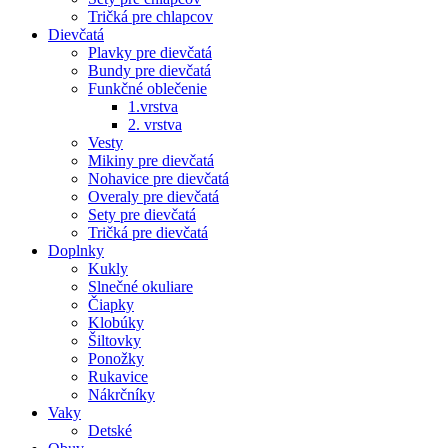
Tričká pre chlapcov
Dievčatá
Plavky pre dievčatá
Bundy pre dievčatá
Funkčné oblečenie
1.vrstva
2. vrstva
Vesty
Mikiny pre dievčatá
Nohavice pre dievčatá
Overaly pre dievčatá
Sety pre dievčatá
Tričká pre dievčatá
Doplnky
Kukly
Slnečné okuliare
Čiapky
Klobúky
Šiltovky
Ponožky
Rukavice
Nákrčníky
Vaky
Detské