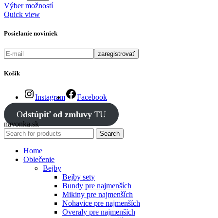
Výber možností
Quick view
Posielanie noviniek
Košík
Instagram
Facebook
O
dstúpiť od zmluvy
TU
navonka.sk
Search
Home
Oblečenie
Bejby
Bejby sety
Bundy pre najmenších
Mikiny pre najmenších
Nohavice pre najmenších
Overaly pre najmenších