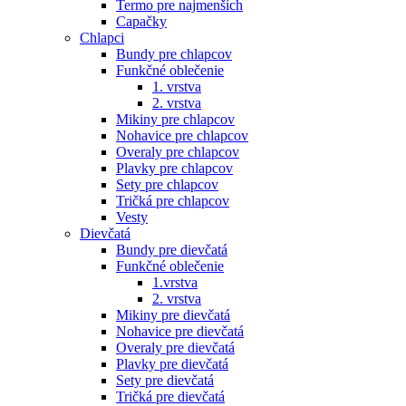
Termo pre najmenších
Capačky
Chlapci
Bundy pre chlapcov
Funkčné oblečenie
1. vrstva
2. vrstva
Mikiny pre chlapcov
Nohavice pre chlapcov
Overaly pre chlapcov
Plavky pre chlapcov
Sety pre chlapcov
Tričká pre chlapcov
Vesty
Dievčatá
Bundy pre dievčatá
Funkčné oblečenie
1.vrstva
2. vrstva
Mikiny pre dievčatá
Nohavice pre dievčatá
Overaly pre dievčatá
Plavky pre dievčatá
Sety pre dievčatá
Tričká pre dievčatá