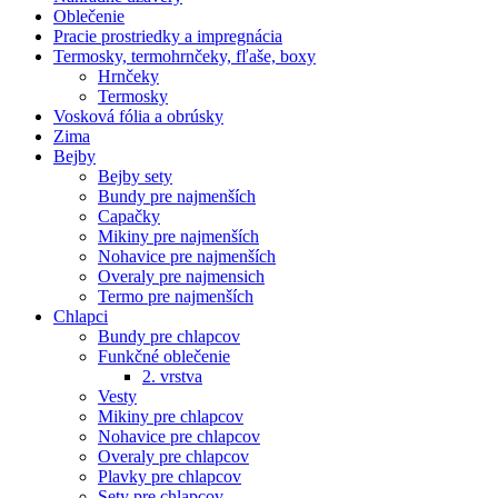
Oblečenie
Pracie prostriedky a impregnácia
Termosky, termohrnčeky, fľaše, boxy
Hrnčeky
Termosky
Vosková fólia a obrúsky
Zima
Bejby
Bejby sety
Bundy pre najmenších
Capačky
Mikiny pre najmenších
Nohavice pre najmenších
Overaly pre najmensich
Termo pre najmenších
Chlapci
Bundy pre chlapcov
Funkčné oblečenie
2. vrstva
Vesty
Mikiny pre chlapcov
Nohavice pre chlapcov
Overaly pre chlapcov
Plavky pre chlapcov
Sety pre chlapcov