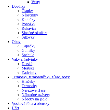
Vesty
Doplnky
Čiapky
Nákrčníky
Klobúky
Ponožky
Rukavice
Slnečné okuliare
Šiltovky
Obuv
Capačky
Gumáky
Snehule
Vaky a ľadvinky
Detské
Mestské
Ľadvinky
Termosky, termohrnčeky, fľaše, boxy
Hrnčeky
Termosky
Nerezové fľaše
Náhradné uzávery
Nádoby na jedlo
Vosková fólia a obrúsky
Účet