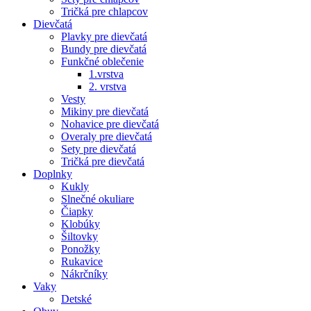
Tričká pre chlapcov
Dievčatá
Plavky pre dievčatá
Bundy pre dievčatá
Funkčné oblečenie
1.vrstva
2. vrstva
Vesty
Mikiny pre dievčatá
Nohavice pre dievčatá
Overaly pre dievčatá
Sety pre dievčatá
Tričká pre dievčatá
Doplnky
Kukly
Slnečné okuliare
Čiapky
Klobúky
Šiltovky
Ponožky
Rukavice
Nákrčníky
Vaky
Detské