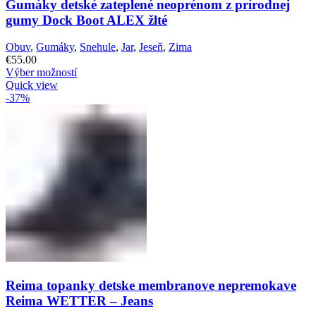
Gumáky detské zateplené neoprénom z prírodnej
gumy Dock Boot ALEX žlté
Obuv
,
Gumáky
,
Snehule
,
Jar
,
Jeseň
,
Zima
€
55.00
Výber možností
Quick view
-37%
Reima topanky detske membranove nepremokave
Reima WETTER – Jeans