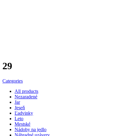
29
Categories
All
products
Nezaradené
Jar
Jeseň
Ľadvinky
Leto
Mestské
Nádoby na jedlo
Náhradné uzávery