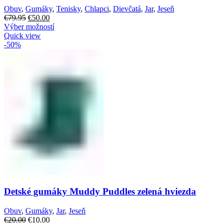
Obuv
,
Gumáky
,
Tenisky
,
Chlapci
,
Dievčatá
,
Jar
,
Jeseň
€
79.95
€
50.00
Výber možností
Quick view
-50%
Detské gumáky Muddy Puddles zelená hviezda
Obuv
,
Gumáky
,
Jar
,
Jeseň
€
20.00
€
10.00